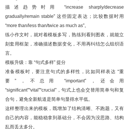
描述趋势时用 “increase sharply/decrease
gradually/remain stable” 这些固定表达；比较数据时用
“more than/less than/twice as much as”。
练小作文时，就对着模板多写，熟练到看到图表，就能立
刻套用框架，准确描述数据变化，不用再纠结怎么组织语
言。
模板升级：靠 “句式多样” 提分
准备模板时，要注意句式的多样性，比如同样表达 “重
要”，不总用 “important”，还会用
“significant”“vital”“crucial”，句式上也会交替用简单句和复
合句，避免全新航道是简单句显得水平低。
这样整理出来的模板，既增加了结构清晰、不跑题，又有
自己的内容，能稳稳拿到基础分，不会因为没思路、结构
乱而丢太多分。