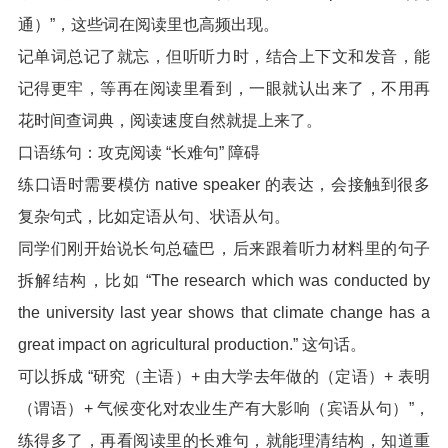
通）”，这些词在阅读里也高频出现。
记单词总记了就忘，但听听力时，结合上下文和发音，能
记得更牢，等再在阅读里看到，一眼就认出来了，不用再
花时间查词典，阅读速度自然就提上来了。
口语练句：攻克阅读 “长难句” 障碍
练口语时需要模仿 native speaker 的表达，会接触到很多
复杂句式，比如定语从句、状语从句。
同学们刚开始说长句总磕巴，后来跟着听力材料里的句子
拆解结构，比如 “The research which was conducted by
the university last year shows that climate change has a
great impact on agricultural production.” 这句话。
可以拆成 “研究（主语）+ 由大学去年做的（定语）+ 表明
（谓语）+ 气候变化对农业生产有大影响（宾语从句）”，
练得多了，再看阅读里的长难句，就能理清结构，知道重